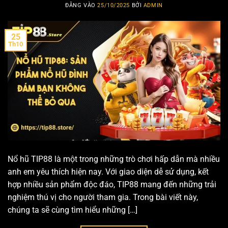
ĐĂNG VÀO
25/10/2025
BỞI
ADMIN
25
Th10
Nổ hũ TIP88 là một trong những trò chơi hấp dẫn mà nhiều
anh em yêu thích hiện nay. Với giao diện dễ sử dụng, kết
hợp nhiều sản phẩm độc đáo, TIP88 mang đến những trải
nghiệm thú vị cho người tham gia. Trong bài viết này,
chúng ta sẽ cùng tìm hiểu những […]