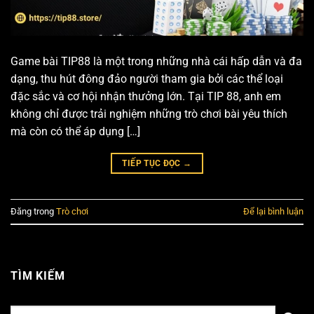
Game bài TIP88 là một trong những nhà cái hấp dẫn và đa
dạng, thu hút đông đảo người tham gia bởi các thể loại
đặc sắc và cơ hội nhận thưởng lớn. Tại TIP 88, anh em
không chỉ được trải nghiệm những trò chơi bài yêu thích
mà còn có thể áp dụng […]
TIẾP TỤC ĐỌC
→
Đăng trong
Trò chơi
Để lại bình luận
TÌM KIẾM