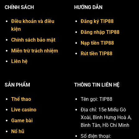
CHÍNH SÁCH
HƯỚNG DẪN
Điều khoản và điều
Đăng ký TIP88
kiện
Đăng nhập TIP88
Chính sách bảo mật
Nạp tiền TIP88
Miễn trừ trách nhiệm
Rút tiền TIP88
Liên hệ
SẢN PHẨM
THÔNG TIN LIÊN HỆ
Thể thao
Tên gọi: TIP88
Live casino
Địa chỉ:
15e Miếu Gò
Xoài, Bình Hưng Hoà A,
Game bài
Bình Tân, Hồ Chí Minh
Nổ hũ
Số điện thoại: