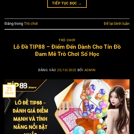
TIẾP TỤC ĐỌC
→
Đăng trong
Trò chơi
Để lại bình luận
TRÒ CHƠI
Lô Đề TIP88 – Điểm Đến Dành Cho Tín Đồ
Đam Mê Trò Chơi Số Học
ĐĂNG VÀO
25/10/2025
BỞI
ADMIN
25
Th10